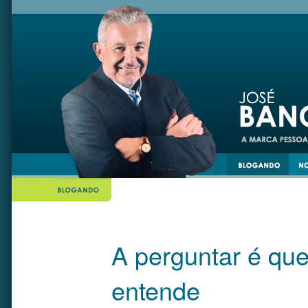
din
twiiter
A perguntar é que
entende