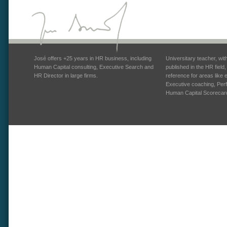
José offers +25 years in HR business, including
Universitary teacher, wi
Human Capital consulting, Executive Search and
published in the HR field
HR Director in large firms.
reference for areas like
Executive coaching, Pe
Human Capital Scorecar