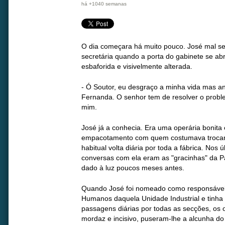
há +1040 semanas
O dia começara há muito pouco. José mal se
secretária quando a porta do gabinete se ab
esbaforida e visivelmente alterada.
- Ó Soutor, eu desgraço a minha vida mas a
Fernanda. O senhor tem de resolver o prob
mim.
José já a conhecia. Era uma operária bonita
empacotamento com quem costumava trocar
habitual volta diária por toda a fábrica. Nos
conversas com ela eram as "gracinhas" da Pat
dado à luz poucos meses antes.
Quando José foi nomeado como responsável
Humanos daquela Unidade Industrial e tinha
passagens diárias por todas as secções, os
mordaz e incisivo, puseram-lhe a alcunha do