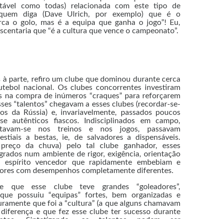
stável como todas) relacionada com este tipo de
quem diga (Dave Ulrich, por exemplo) que é o
ca o golo, mas é a equipa que ganha o jogo”! Eu,
scentaria que “é a cultura que vence o campeonato”.
s à parte, refiro um clube que dominou durante cerca
utebol nacional. Os clubes concorrentes investiram
s na compra de inúmeros “craques” para reforçarem
sses “talentos” chegavam a esses clubes (recordar-se-
os da Rússia) e, invariavelmente, passados poucos
se autênticos fiascos. Indisciplinados em campo,
astavam-se nos treinos e nos jogos, passavam
stiais a bestas, ie, de salvadores a dispensáveis.
 preço da chuva) pelo tal clube ganhador, esses
grados num ambiente de rigor, exigência, orientação
e espírito vencedor que rapidamente embebiam e
dores com desempenhos completamente diferentes.
nte que esse clube teve grandes “goleadores”,
 que possuiu “equipas” fortes, bem organizadas e
uramente que foi a “cultura” (a que alguns chamavam
 diferença e que fez esse clube ter sucesso durante