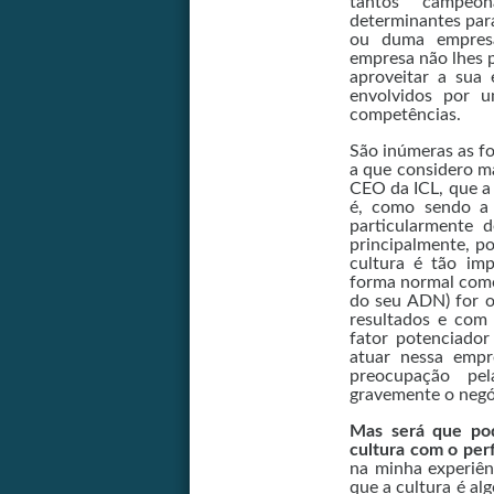
tantos campeon
determinantes para
ou duma empresa
empresa não lhes p
aproveitar a sua 
envolvidos por u
competências.
São inúmeras as fo
a que considero ma
CEO da ICL, que a
é, como sendo a 
particularmente d
principalmente, p
cultura é tão im
forma normal como 
do seu ADN) for o
resultados e com 
fator potenciador
atuar nessa empre
preocupação pel
gravemente o negó
Mas será que pod
cultura com o perf
na minha experiên
que a cultura é al