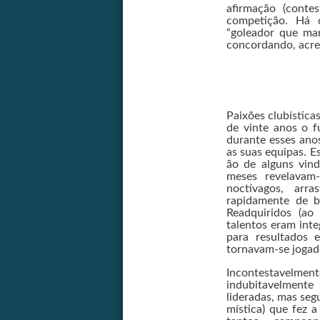
afirmação (conte
competição. Há 
“goleador que mar
concordando, acre
Paixões clubística
de vinte anos o f
durante esses ano
as suas equipas. E
ão de alguns vind
meses revelavam-
noctívagos, arr
rapidamente de be
Readquiridos (ao
talentos eram inte
para resultados 
tornavam-se joga
Incontestavelme
indubitavelmente
lideradas, mas seg
mística) que fez a