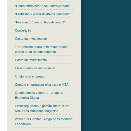
“Como entrevistar o seu entrevistador”
“Profissão: Gestor de Ativos Humanos”
“Pessoas: Custo ou Investimento?”
Coopetição
Custo ou Investimento
10 Conselhos para convencer o seu
patrão a dar-lhe um aumento
Custo ou Investimento
Ética e enriquecimento ilícito
O futuro do emprego
Como o empregador olha para o MBA
Quem semeia ventos... - artigo na
Executive Digest
Flexissegurança e gestão intercultural -
Recursos Humanos Magazine
Vencer vs Ganhar - Artigo no Semanário
Económico