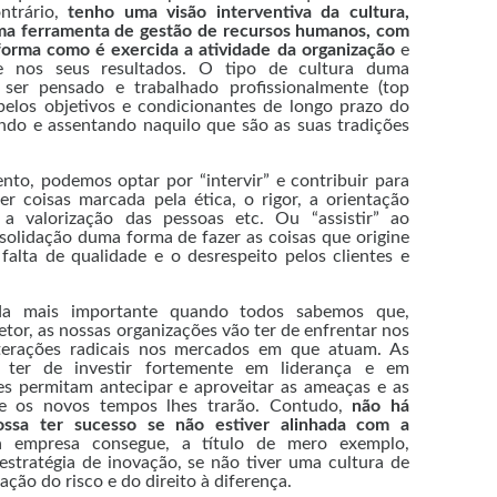
ontrário,
tenho uma visão interventiva da cultura,
ma ferramenta de gestão de recursos humanos, com
forma como é exercida a atividade da organização
e
e nos seus resultados. O tipo de cultura duma
 ser pensado e trabalhado profissionalmente (top
pelos objetivos e condicionantes de longo prazo do
ando e assentando naquilo que são as suas tradições
to, podemos optar por “intervir” e contribuir para
r coisas marcada pela ética, o rigor, a orientação
 a valorização das pessoas etc. Ou “assistir” ao
solidação duma forma de fazer as coisas que origine
 falta de qualidade e o desrespeito pelos clientes e
nda mais importante quando todos sabemos que,
tor, as nossas organizações vão ter de enfrentar nos
terações radicais nos mercados em que atuam. As
o ter de investir fortemente em liderança e em
hes permitam antecipar e aproveitar as ameaças e as
e os novos tempos lhes trarão. Contudo,
não há
ossa ter sucesso se não estiver alinhada com a
empresa consegue, a título de mero exemplo,
stratégia de inovação, se não tiver uma cultura de
ação do risco e do direito à diferença.