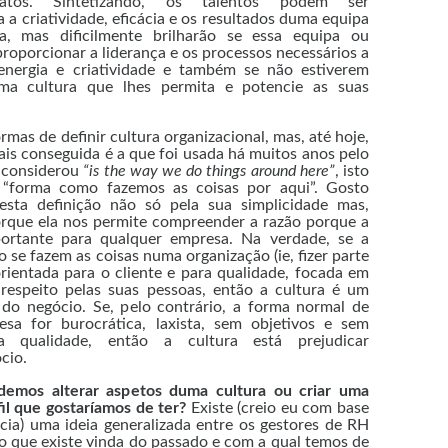
atos. Sintetizando, os talentos podem ser
 a criatividade, eficácia e os resultados duma equipa
, mas dificilmente brilharão se essa equipa ou
roporcionar a liderança e os processos necessários a
energia e criatividade e também se não estiverem
ma cultura que lhes permita e potencie as suas
rmas de definir cultura organizacional, mas, até hoje,
is conseguida é a que foi usada há muitos anos pelo
 considerou
“is the way we do things around here”
, isto
“forma como fazemos as coisas por aqui”. Gosto
esta definição não só pela sua simplicidade mas,
orque ela nos permite compreender a razão porque a
portante para qualquer empresa. Na verdade, se a
se fazem as coisas numa organização (ie, fizer parte
rientada para o cliente e para qualidade, focada em
respeito pelas suas pessoas, então a cultura é um
 do negócio. Se, pelo contrário, a forma normal de
sa for burocrática, laxista, sem objetivos e sem
a qualidade, então a cultura está prejudicar
cio.
emos alterar aspetos duma cultura ou criar uma
il que gostaríamos de ter?
Existe (creio eu com base
cia) uma ideia generalizada entre os gestores de RH
go que existe vinda do passado e com a qual temos de