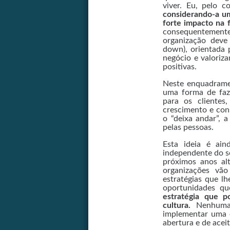
viver. Eu, pelo c
considerando-a u
forte impacto na 
consequentement
organização deve
down), orientada 
negócio e valoriz
positivas.
Neste enquadramen
uma forma de faze
para os clientes,
crescimento e con
o “deixa andar”, a
pelas pessoas.
Esta ideia é ai
independente do se
próximos anos al
organizações vã
estratégias que l
oportunidades qu
estratégia que p
cultura.
Nenhuma 
implementar uma e
abertura e de aceit