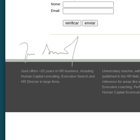
Nome:
Email:
José offers +25 years in HR business, including
Universitary teacher, wi
Human Capital consulting, Executive Search and
published in the HR field
HR Director in large firms.
reference for areas like
Executive coaching, Pe
Human Capital Scorecar