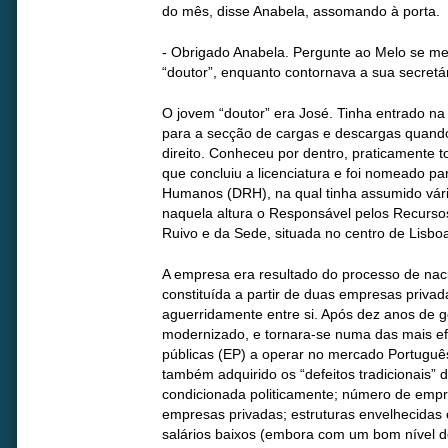
do mês, disse Anabela, assomando à porta.
- Obrigado Anabela. Pergunte ao Melo se me
“doutor”, enquanto contornava a sua secretár
O jovem “doutor” era José. Tinha entrado n
para a secção de cargas e descargas quand
direito. Conheceu por dentro, praticamente 
que concluiu a licenciatura e foi nomeado p
Humanos (DRH), na qual tinha assumido vári
naquela altura o Responsável pelos Recurs
Ruivo e da Sede, situada no centro de Lisbo
A empresa era resultado do processo de nac
constituída a partir de duas empresas priva
aguerridamente entre si. Após dez anos de g
modernizado, e tornara-se numa das mais ef
públicas (EP) a operar no mercado Portuguê
também adquirido os “defeitos tradicionais”
condicionada politicamente; número de empr
empresas privadas; estruturas envelhecidas e
salários baixos (embora com um bom nível de