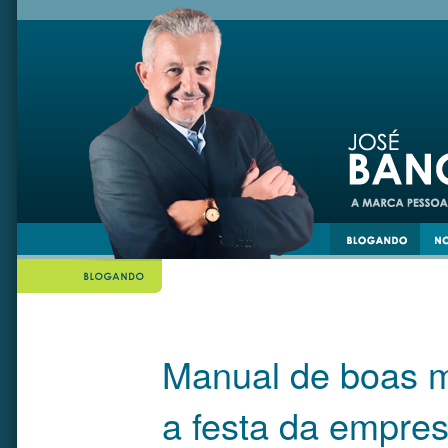
din
twiiter
Manual de boas m
a festa da empres