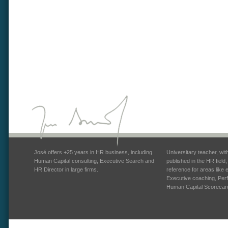
José offers +25 years in HR business, including
Universitary teacher, wi
Human Capital consulting, Executive Search and
published in the HR field
HR Director in large firms.
reference for areas like
Executive coaching, Pe
Human Capital Scorecar