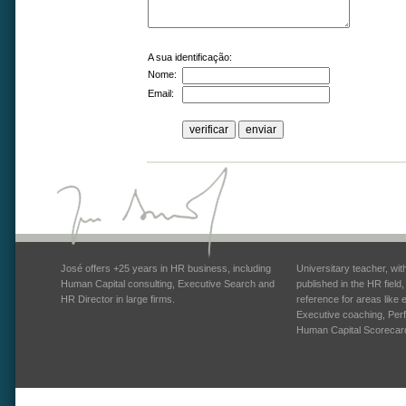
A sua identificação:
Nome:
Email:
José offers +25 years in HR business, including
Universitary teacher, wi
Human Capital consulting, Executive Search and
published in the HR field
HR Director in large firms.
reference for areas like
Executive coaching, Pe
Human Capital Scorecar