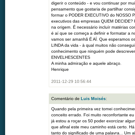
digerir o conteúdo - e vou continuar por m
pensamento que gostaria de partilhar cons
formar o PODER EXECUTIVO do NOSSO PAÍ
executivos das empresas QUEM DECIDE? 
na origem. É necessário incluír matérias c
é aí que se começa a definir e formatar a 
vamos ser amanhã É AÍ. Que esperamos os 
LINDA da vida - à qual muitos não consegui
conhecimento que ninguém pode descreve
ENVELHESCENTES
A minha admiração e aquele abraço.
Henrique
2011-12-29 10:56:44
Comentário de
Luis Moisés
:
Quando pela primeira vez tomei conhecimen
conceito errado. Foi muito reconfortante eu
já estou a roçar os 50 poder exorcizar algu
que afinal este meu caminho está certo. H
tanto do significado de uma palavra... Um 