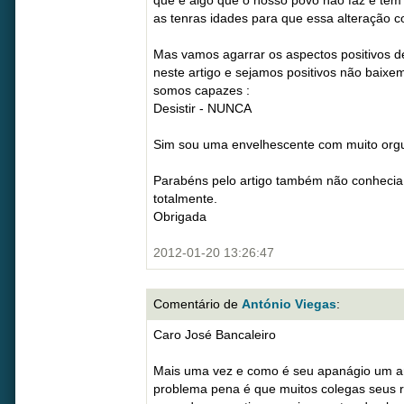
que é algo que o nosso povo não faz e tem
as tenras idades para que essa alteração 
Mas vamos agarrar os aspectos positivos 
neste artigo e sejamos positivos não baix
somos capazes :
Desistir - NUNCA
Sim sou uma envelhescente com muito orgu
Parabéns pelo artigo também não conhecia
totalmente.
Obrigada
2012-01-20 13:26:47
Comentário de
António Viegas
:
Caro José Bancaleiro
Mais uma vez e como é seu apanágio um arti
problema pena é que muitos colegas seus 