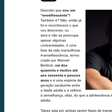
Descobri que
sou um
“envelhescente”!
Também é? Não, então já
foi e reconhecerá o que
vou descrever, ou . . .
será e não se preocupe,
apesar algumas
contrariedades, é uma
fase da vida maravilhosa.
A envelhescência, termo
criado por Manoel
Berlinck,
vai dos
quarenta e muitos até
aos sessenta e poucos
anos
e é uma espécie de
geração sanduiche entre
a idade adulta e a velhice,
à semelhança, aliás, do que a adolescência é
adulta.
Talvez seja por ambas serem fases de trans