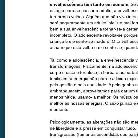
envelhescência têm tanto em comum
. Se
estágio para se passar a adulto, a envelhes
tornarmos velhos. Alguém que não viva inte
será seguramente um adulto infeliz e mal f
bem a sua envelhescência tornar-se-á cert
incompleto. O adolescente revolta-se porque
criança e ele sente-se maduro. O Envelhesce
acham que está velho e ele sente-se, quand
Tal como a adolescência, a envelhescênci
transformações. Fisicamente, na adolescênci
corpo cresce e fortalece, a barba e as borb
tonificam, a energia não pára e a libido exp
pela gestão e pela qualidade. A pele ganha 
embranquecem, aproveitamos para dar um toq
menos nítida, usamo-la melhor. Os músculo
melhor as nossas energias. O sexo já não é
momento.
Psicologicamente, as alterações não são men
de liberdade e a pressa em conquistar tudo. 
transgressão (fumar às escondidas dos pais