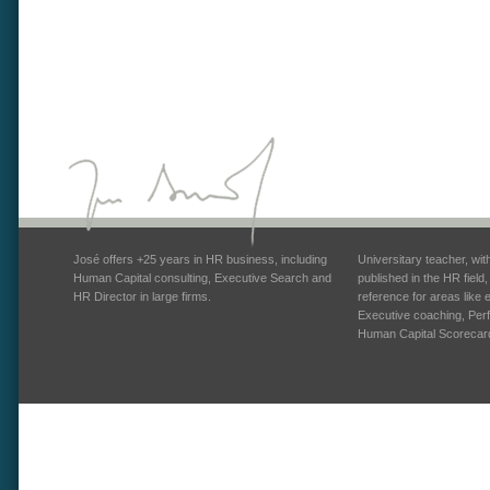
José offers +25 years in HR business, including
Universitary teacher, wi
Human Capital consulting, Executive Search and
published in the HR field
HR Director in large firms.
reference for areas like
Executive coaching, Pe
Human Capital Scorecar