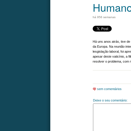
Humano
há 956 semanas
Há uns anos atrás, tive de
da Europa. Na reunião inte
lesgislação laboral, foi a
apesar deste vaticínio, a f
resolver o problema, com m
sem comentários
Deixe o seu comentário: