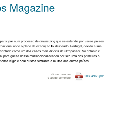
s Magazine
 participar num processo de
downsizing
que se estendia por vários países
rnacional onde o plano de execução foi delineado, Portugal, devido à sua
presentado como um dos casos mais difíceis de ultrapassar. No entanto e
ilial portuguesa dessa multinacional acabou por ser uma das primeiras a
enos litígio e com custos similares a muitos dos outros países.
clique para ver
20304963.pdf
o artigo completo