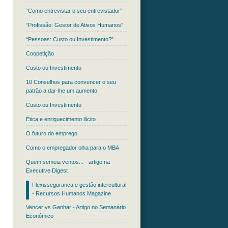
“Como entrevistar o seu entrevistador”
“Profissão: Gestor de Ativos Humanos”
“Pessoas: Custo ou Investimento?”
Coopetição
Custo ou Investimento
10 Conselhos para convencer o seu
patrão a dar-lhe um aumento
Custo ou Investimento
Ética e enriquecimento ilícito
O futuro do emprego
Como o empregador olha para o MBA
Quem semeia ventos... - artigo na
Executive Digest
Flexissegurança e gestão intercultural
- Recursos Humanos Magazine
Vencer vs Ganhar - Artigo no Semanário
Económico