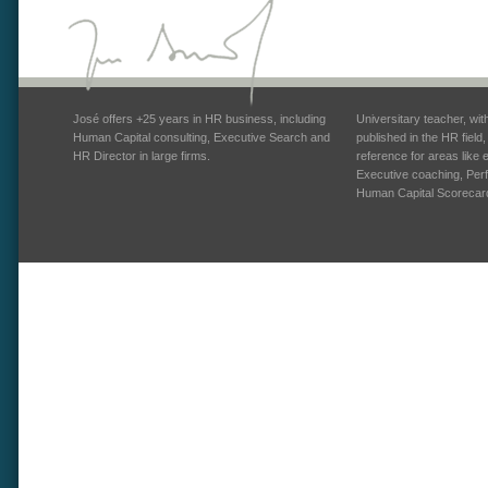
José offers +25 years in HR business, including
Universitary teacher, wi
Human Capital consulting, Executive Search and
published in the HR field
HR Director in large firms.
reference for areas like
Executive coaching, Pe
Human Capital Scorecar