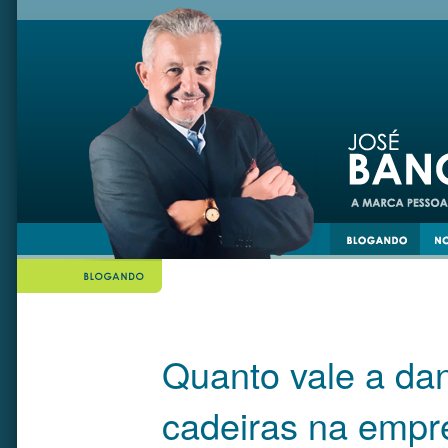
din
twiiter
Quanto vale a da
cadeiras na empre