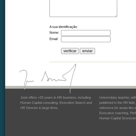
A sua identificação:
Nome:
Email:
José offers +25 years in HR business, including
Universitary teacher, wi
Human Capital consulting, Executive Search and
published in the HR field
HR Director in large firms.
reference for areas like
Executive coaching, Pe
Human Capital Scorecar