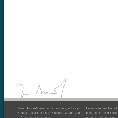
José offers +25 years in HR business, including
Universitary teacher, wi
Human Capital consulting, Executive Search and
published in the HR field
HR Director in large firms.
reference for areas like