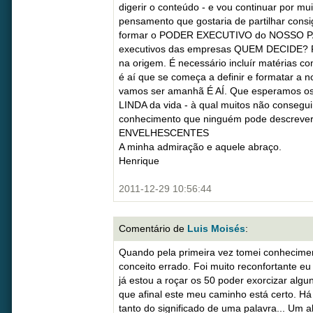
digerir o conteúdo - e vou continuar por m
pensamento que gostaria de partilhar cons
formar o PODER EXECUTIVO do NOSSO PAÍ
executivos das empresas QUEM DECIDE? 
na origem. É necessário incluír matérias c
é aí que se começa a definir e formatar a 
vamos ser amanhã É AÍ. Que esperamos os 
LINDA da vida - à qual muitos não consegui
conhecimento que ninguém pode descreve
ENVELHESCENTES
A minha admiração e aquele abraço.
Henrique
2011-12-29 10:56:44
Comentário de
Luis Moisés
:
Quando pela primeira vez tomei conhecimen
conceito errado. Foi muito reconfortante eu
já estou a roçar os 50 poder exorcizar algu
que afinal este meu caminho está certo. H
tanto do significado de uma palavra... Um 