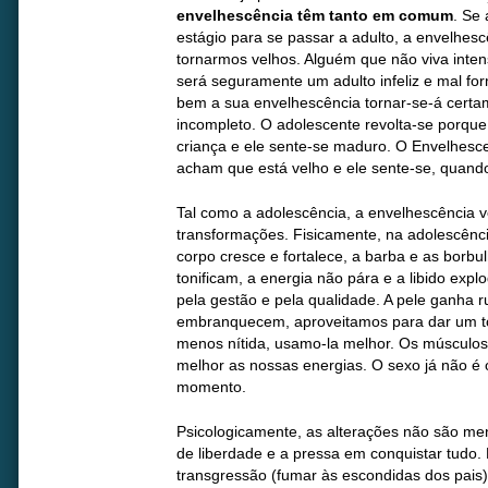
envelhescência têm tanto em comum
. Se
estágio para se passar a adulto, a envelhes
tornarmos velhos. Alguém que não viva inte
será seguramente um adulto infeliz e mal f
bem a sua envelhescência tornar-se-á cert
incompleto. O adolescente revolta-se porque
criança e ele sente-se maduro. O Envelhesce
acham que está velho e ele sente-se, quand
Tal como a adolescência, a envelhescênci
transformações. Fisicamente, na adolescênci
corpo cresce e fortalece, a barba e as borb
tonificam, a energia não pára e a libido exp
pela gestão e pela qualidade. A pele ganha 
embranquecem, aproveitamos para dar um toq
menos nítida, usamo-la melhor. Os músculo
melhor as nossas energias. O sexo já não é
momento.
Psicologicamente, as alterações não são men
de liberdade e a pressa em conquistar tudo. 
transgressão (fumar às escondidas dos pais