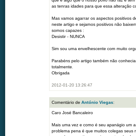
que é algo que o nosso povo não faz e tem
as tenras idades para que essa alteração 
Mas vamos agarrar os aspectos positivos 
neste artigo e sejamos positivos não baix
somos capazes :
Desistir - NUNCA
Sim sou uma envelhescente com muito orgu
Parabéns pelo artigo também não conhecia
totalmente.
Obrigada
2012-01-20 13:26:47
Comentário de
António Viegas
:
Caro José Bancaleiro
Mais uma vez e como é seu apanágio um arti
problema pena é que muitos colegas seus 