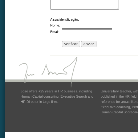
A sua identificação:
Nome:
Email:
José offers +25 years in HR business, including
Universitary teacher, wi
Human Capital consulting, Executive Search and
published in the HR field
HR Director in large firms.
reference for areas like
Executive coaching, Pe
Human Capital Scorecar