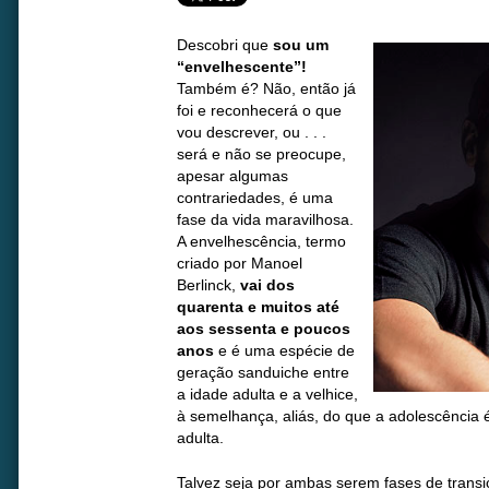
Descobri que
sou um
“envelhescente”!
Também é? Não, então já
foi e reconhecerá o que
vou descrever, ou . . .
será e não se preocupe,
apesar algumas
contrariedades, é uma
fase da vida maravilhosa.
A envelhescência, termo
criado por Manoel
Berlinck,
vai dos
quarenta e muitos até
aos sessenta e poucos
anos
e é uma espécie de
geração sanduiche entre
a idade adulta e a velhice,
à semelhança, aliás, do que a adolescência é
adulta.
Talvez seja por ambas serem fases de trans