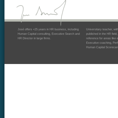
José offers +25 years in HR business, including
Universitary teacher, wi
Human Capital consulting, Executive Search and
published in the HR field
HR Director in large firms.
reference for areas like
Executive coaching, Pe
Human Capital Scorecar