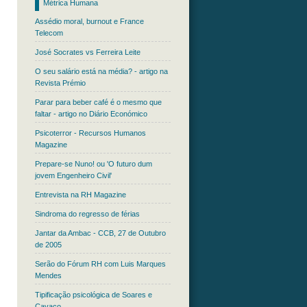
Métrica Humana
Assédio moral, burnout e France
Telecom
José Socrates vs Ferreira Leite
O seu salário está na média? - artigo na
Revista Prémio
Parar para beber café é o mesmo que
faltar - artigo no Diário Económico
Psicoterror - Recursos Humanos
Magazine
Prepare-se Nuno! ou 'O futuro dum
jovem Engenheiro Civil'
Entrevista na RH Magazine
Sindroma do regresso de férias
Jantar da Ambac - CCB, 27 de Outubro
de 2005
Serão do Fórum RH com Luis Marques
Mendes
Tipificação psicológica de Soares e
Cavaco