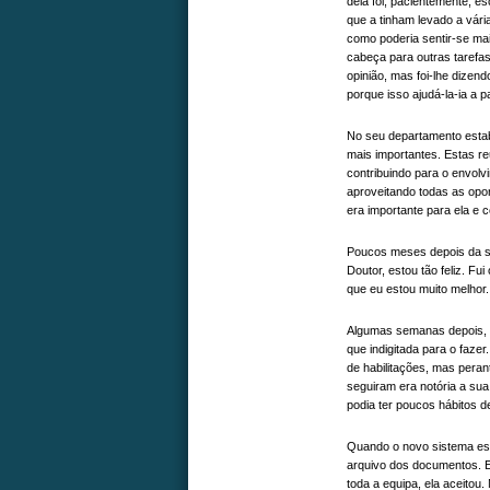
dela foi, pacientemente, 
que a tinham levado a vári
como poderia sentir-se mai
cabeça para outras tarefas
opinião, mas foi-lhe dizend
porque isso ajudá-la-ia a 
No seu departamento estab
mais importantes. Estas reu
contribuindo para o envol
aproveitando todas as opo
era importante para ela e 
Poucos meses depois da sua
Doutor, estou tão feliz. F
que eu estou muito melhor.
Algumas semanas depois, N
que indigitada para o faze
de habilitações, mas perant
seguiram era notória a sua
podia ter poucos hábitos d
Quando o novo sistema est
arquivo dos documentos. E
toda a equipa, ela aceito