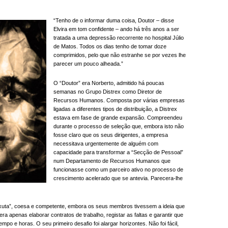
“Tenho de o informar duma coisa, Doutor – disse
Elvira em tom confidente – ando há três anos a ser
tratada a uma depressão recorrente no hospital Júlio
de Matos. Todos os dias tenho de tomar doze
comprimidos, pelo que não estranhe se por vezes lhe
parecer um pouco alheada.”
O “Doutor” era Norberto, admitido há poucas
semanas no Grupo Distrex como Diretor de
Recursos Humanos. Composta por várias empresas
ligadas a diferentes tipos de distribuição, a Distrex
estava em fase de grande expansão. Compreendeu
durante o processo de seleção que, embora isto não
fosse claro que os seus dirigentes, a empresa
necessitava urgentemente de alguém com
capacidade para transformar a “Secção de Pessoal”
num Departamento de Recursos Humanos que
funcionasse como um parceiro ativo no processo de
crescimento acelerado que se antevia. Parecera-lhe
xuta”, coesa e competente, embora os seus membros tivessem a ideia que
ra apenas elaborar contratos de trabalho, registar as faltas e garantir que
mpo e horas. O seu primeiro desafio foi alargar horizontes. Não foi fácil,