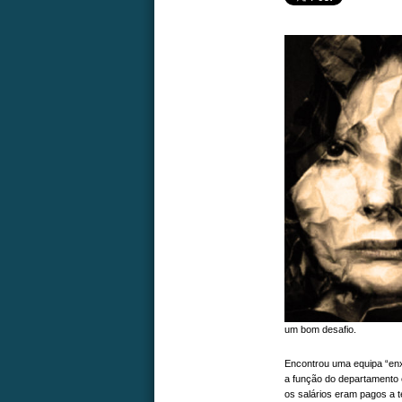
um bom desafio.
Encontrou uma equipa “en
a função do departamento e
os salários eram pagos a te