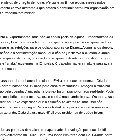
 projetos de criação de novas ofertas e ao fim de alguns meses todos
mento estava diferente e que estava a contribuir para uma organização em
 e trabalhavam melhor.
mente o Departamento, mas não se sentia parte da equipa. Transmontana de
ridade, fora contratada há cerca de quinze anos para ser responsável por
parar as refeições para os colaboradores da Distrex. Alguns anos depois,
ações e a Administração achou que não se justificava a existência duma
nseguindo despedir, atribuiu-lhe a responsabilidade por abastecer e gerir
 e “snaks” existentes na Empresa. O trabalho não era muito e passava a
r as moedas.
passando, ia conhecendo melhor a Elvira e os seus problemas. Criada
a para “Lisboa” aos 15 anos para casa dum familiar. Começou a trabalhar
o pela cozinha. A entrada na Distrex foi um sonho tornado realidade. Poder
s condições o que gostava era o que há muito ambicionava. Quando a sua
i brutal. Teve esperança que a situação se alterasse, mas isso não
-se, mas não conseguiu. Só sabia trabalhar e por isso durante meses e
 arrastando. Cada dia era mais difícil e os problemas de saúde foram
odas as pessoas têm talento e capacidade de evolução pelo que decidiu
 aproveitamento da Elvira. Teve uma longa conversa com ela. Grande parte