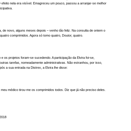
O efeito nela era visível. Emagreceu um pouco, passou a arranjar-se melhor
icipativa.
ira, de novo, alguns meses depois – venho tão feliz. Na consulta de ontem o
quatro comprimidos. Agora só tomo quatro, Doutor, quatro.
 os projetos foram-se sucedendo. A participação da Elvira foi-se,
outras tarefas, nomeadamente administrativas. Não estranhou, por isso,
s a sua entrada na Distrex, a Elvira lhe disse:
O meu médico tirou-me os comprimidos todos. Diz que já não preciso deles.
 2018