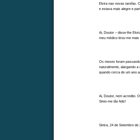
Elvira nas novas tarefas. 
e estava mais alegre e part
Ai, Doutor – disse-lhe Elv
meu médico tirou-me mais 
Os meses foram passando e
naturalmente, alargando a 
quando cerca de um ano apó
Ai, Doutor, nem acredito. 
Sinto-me tão feliz!
Sintra, 24 de Setembro de