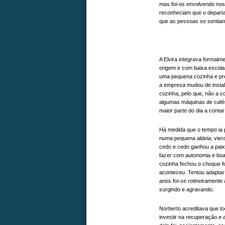
mas foi-os envolvendo nos
reconheciam que o departa
que as pessoas se sentiam
A Elvira integrava formal
origem e com baixa escola
uma pequena cozinha e pre
a empresa mudou de instal
cozinha, pelo que, não a co
algumas máquinas de cafés
maior parte do dia a conta
Há medida que o tempo ia 
numa pequena aldeia, vier
cedo e cedo ganhou a paixã
fazer com autonomia e boa
cozinha fechou o choque fo
aconteceu. Tentou adaptar
anos foi-se rotineiramente
surgindo e agravando.
Norberto acreditava que t
investir na recuperação e