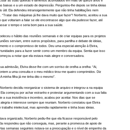
escutar as suas queixas e lamentos acumulados em mais de quinze anos e
as baixas e a um estado de depressão. Perguntou-lhe depois se tinha ideias
s útil. Ela defendeu intransigentemente que não tinha habilitações nem
. “Tratar das máquinas já lhe dava muito que fazer”! Norberto, aceitou a sua
o que voltariam a falar se ele encontrasse algo que ela pudesse fazer, até
passar o tempo e seria bom para a sua saúde.
eleceu o hábito das reuniões semanais e de criar equipas para os projetos
niões serviam, entre outros propósitos, para partilha e debate de ideias,
vimento e o compromisso de todos. Deu uma especial atenção à Elvira,
rtunidades para a fazer sentir como um membro da equipa. Sentia que isso
começou a notar que ela estava mais alegre e conversadora.
 admissão, Elvira disse-lhe com um sorriso de orelha a orelha: “Ai,
ui ontem a uma consulta e o meu médico tirou-me quatro comprimidos. Diz
 A minha filha já me tinha dito o mesmo”.
orberto decidiu reorganizar o sistema de arquivo e integrou-a na equipa
r. Ela começou por achar estranho e protestar argumentando com a sua falta
e a sua insistência e incentivo, acabou por aceitar. Nos dias que se
 alegria e interesse sempre que reuniam. Norberto constatou que Elvira
e trabalho intelectual, mas aprendia rapidamente e tinha boas ideias.
ava organizado, Norberto pediu-lhe que ela ficasse responsável pelo
la respondeu que não conseguia, mas, perante a promessa de apoio de
u. Nas semanas seguintes notava-se a preocupação e o nível de empenho da